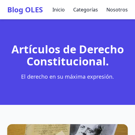
Blog OLES
Inicio
Categorías
Nosotros
Artículos de Derecho
Constitucional.
El derecho en su máxima expresión.